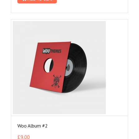
Woo Album #2
£
9.00