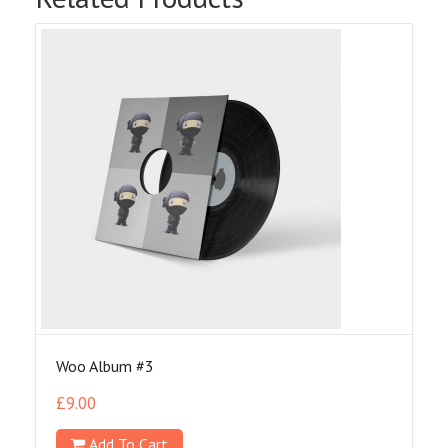
Woo Album #3
£
9.00
Add To Cart