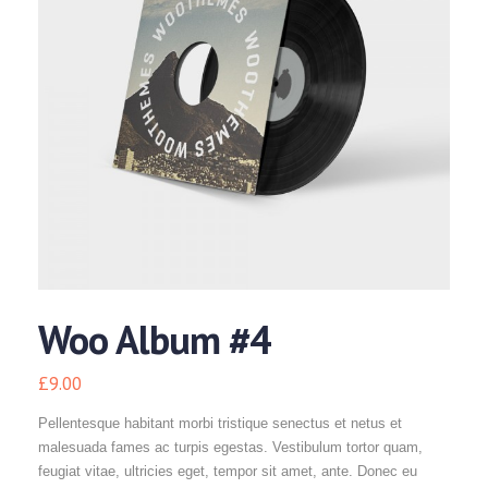
Woo Album #4
£
9.00
Pellentesque habitant morbi tristique senectus et netus et
malesuada fames ac turpis egestas. Vestibulum tortor quam,
feugiat vitae, ultricies eget, tempor sit amet, ante. Donec eu