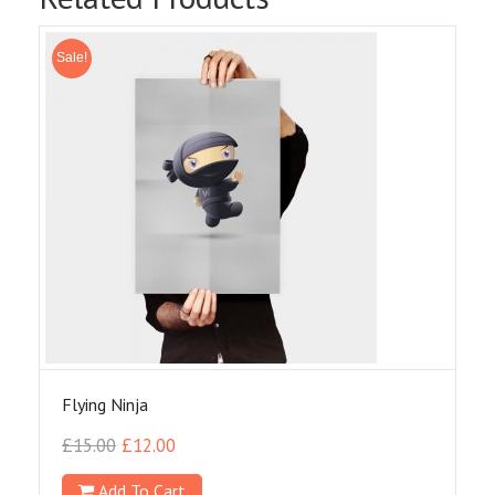
Sale!
Flying Ninja
£
15.00
£
12.00
Add To Cart