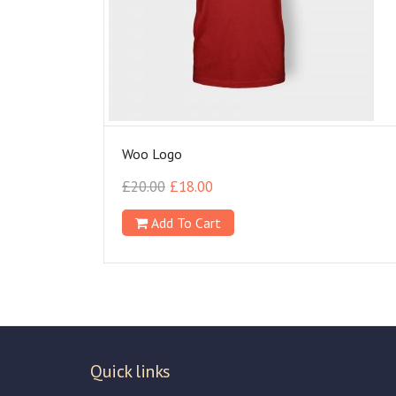
Woo Logo
£
20.00
£
18.00
Add To Cart
Quick links