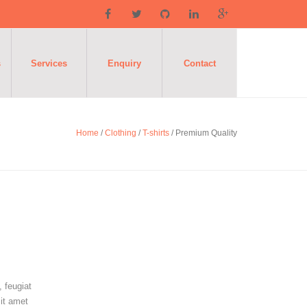
s
Services
Enquiry
Contact
Home
/
Clothing
/
T-shirts
/ Premium Quality
 feugiat
sit amet