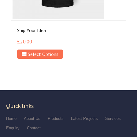
Ship Your Idea
£
20.00
Select Options
Quick links
Home
About Us
Products
Latest Projects
Services
Enquiry
Contact