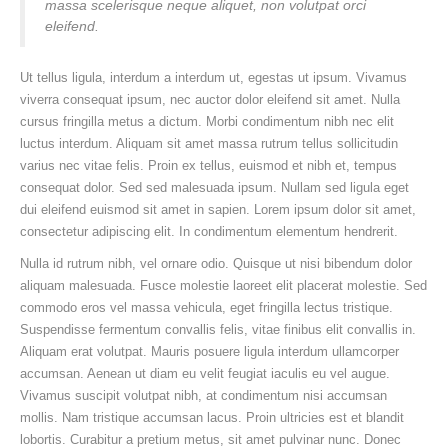
massa scelerisque neque aliquet, non volutpat orci
eleifend.
Ut tellus ligula, interdum a interdum ut, egestas ut ipsum. Vivamus
viverra consequat ipsum, nec auctor dolor eleifend sit amet. Nulla
cursus fringilla metus a dictum. Morbi condimentum nibh nec elit
luctus interdum. Aliquam sit amet massa rutrum tellus sollicitudin
varius nec vitae felis. Proin ex tellus, euismod et nibh et, tempus
consequat dolor. Sed sed malesuada ipsum. Nullam sed ligula eget
dui eleifend euismod sit amet in sapien. Lorem ipsum dolor sit amet,
consectetur adipiscing elit. In condimentum elementum hendrerit.
Nulla id rutrum nibh, vel ornare odio. Quisque ut nisi bibendum dolor
aliquam malesuada. Fusce molestie laoreet elit placerat molestie. Sed
commodo eros vel massa vehicula, eget fringilla lectus tristique.
Suspendisse fermentum convallis felis, vitae finibus elit convallis in.
Aliquam erat volutpat. Mauris posuere ligula interdum ullamcorper
accumsan. Aenean ut diam eu velit feugiat iaculis eu vel augue.
Vivamus suscipit volutpat nibh, at condimentum nisi accumsan
mollis. Nam tristique accumsan lacus. Proin ultricies est et blandit
lobortis. Curabitur a pretium metus, sit amet pulvinar nunc. Donec