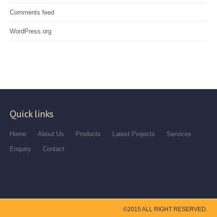
Comments feed
WordPress.org
Quick links
Home
About Us
Products
Latest Projects
Services
Enquiry
Contact
©2015 ALL RIGHT RESERVED.